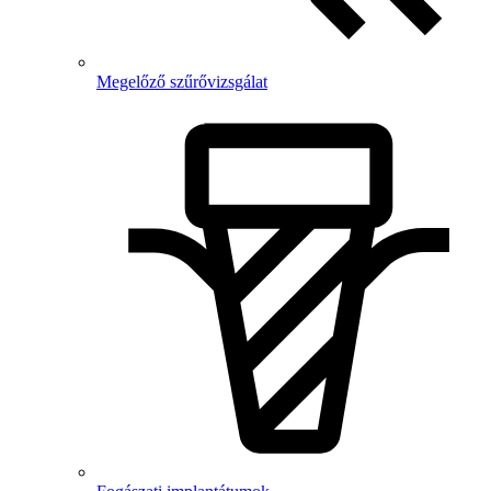
Megelőző szűrővizsgálat