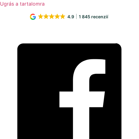
Ugrás a tartalomra
4.9
1 845 recenzií