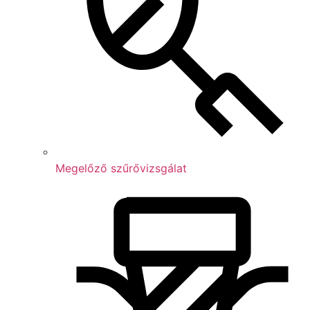
Megelőző szűrővizsgálat