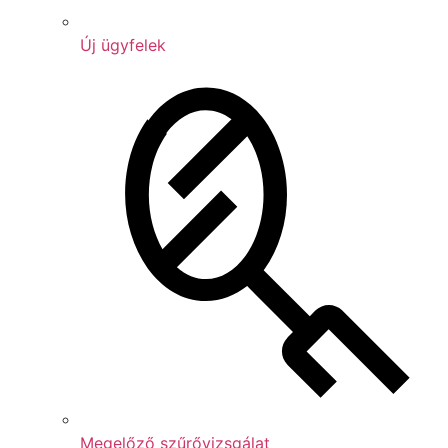
Új ügyfelek
Megelőző szűrővizsgálat